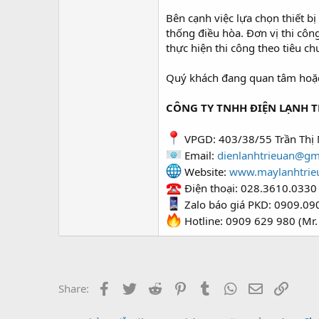
Bên cạnh việc lựa chọn thiết bị
thống điều hòa. Đơn vị thi công
thực hiện thi công theo tiêu ch
Quý khách đang quan tâm hoặc 
CÔNG TY TNHH ĐIỆN LẠNH T
VPGD: 403/38/55 Trần Thị 
Email:
dienlanhtrieuan@gm
Website:
www.maylanhtrie
Điện thoại: 028.3610.0330
Zalo báo giá PKD: 0909.09
Hotline: 0909 629 980 (Mr.
Facebook
Twitter
Reddit
Pinterest
Tumblr
WhatsApp
Email
Link
Share: