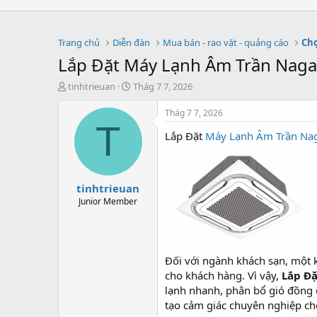
Trang chủ
Diễn đàn
Mua bán - rao vặt - quảng cáo
Chợ
Lắp Đặt Máy Lạnh Âm Trần Nag
T
S
tinhtrieuan
Thág 7 7, 2026
h
t
r
a
Thág 7 7, 2026
e
r
T
Lắp Đặt
Máy Lạnh Âm Trần Na
a
t
d
d
s
a
t
t
tinhtrieuan
a
e
r
Junior Member
t
e
r
Đối với ngành khách sạn, một 
cho khách hàng. Vì vậy,
Lắp Đ
lạnh nhanh, phân bổ gió đồng đề
tạo cảm giác chuyên nghiệp ch