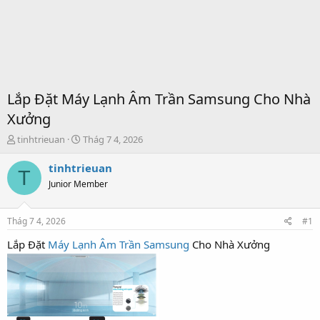
Lắp Đặt Máy Lạnh Âm Trần Samsung Cho Nhà
Xưởng
T
S
tinhtrieuan
Thág 7 4, 2026
h
t
r
a
tinhtrieuan
T
e
r
Junior Member
a
t
d
d
s
a
Thág 7 4, 2026
#1
t
t
a
e
Lắp Đặt
Máy Lạnh Âm Trần Samsung
Cho Nhà Xưởng
r
t
e
r