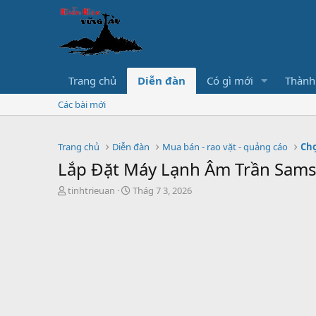
Trang chủ
Diễn đàn
Có gì mới
Thành
Các bài mới
Trang chủ
Diễn đàn
Mua bán - rao vặt - quảng cáo
Chợ
Lắp Đặt Máy Lạnh Âm Trần Sams
T
S
tinhtrieuan
Thág 7 3, 2026
h
t
r
a
e
r
a
t
d
d
s
a
t
t
a
e
r