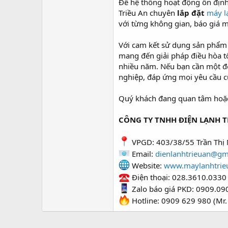
Để hệ thống hoạt động ổn định 
Triều An chuyên
lắp đặt
máy l
với từng không gian, báo giá m
Với cam kết sử dụng sản phẩm c
mang đến giải pháp điều hòa tố
nhiều năm. Nếu bạn cần một đơ
nghiệp, đáp ứng mọi yêu cầu c
Quý khách đang quan tâm hoặc c
CÔNG TY TNHH ĐIỆN LẠNH T
VPGD: 403/38/55 Trần Thị 
Email:
dienlanhtrieuan@gm
Website:
www.maylanhtrie
Điện thoại: 028.3610.0330
Zalo báo giá PKD: 0909.09
Hotline: 0909 629 980 (Mr.