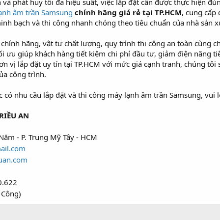
và phát huy tối đa hiệu suất, việc lắp đặt cần được thực hiện đú
ạnh âm trần Samsung
chính hãng giá rẻ tại TP.HCM
, cung cấp 
inh bạch và thi công nhanh chóng theo tiêu chuẩn của nhà sản x
hính hãng, vật tư chất lượng, quy trình thi công an toàn cùng c
i ưu giúp khách hàng tiết kiệm chi phí đầu tư, giảm điện năng t
n vị lắp đặt uy tín tại TP.HCM với mức giá cạnh tranh, chúng tô
ủa công trình.
ó nhu cầu lắp đặt và thi công máy lạnh âm trần Samsung, vui lò
RIỀU AN
Năm - P. Trung Mỹ Tây - HCM
ail.com
uan.com
0.622
 Công)