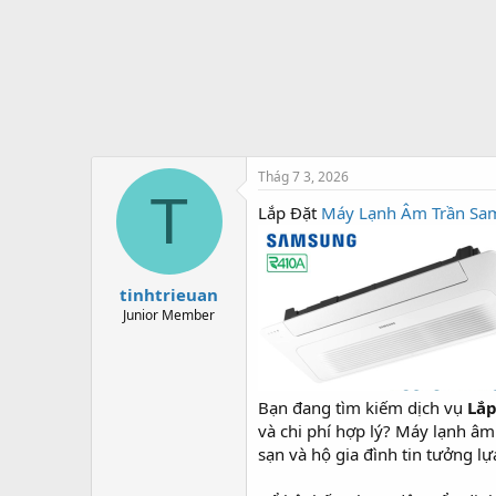
t
e
r
Thág 7 3, 2026
T
Lắp Đặt
Máy Lạnh Âm Trần Sa
tinhtrieuan
Junior Member
Bạn đang tìm kiếm dịch vụ
Lắ
và chi phí hợp lý? Máy lạnh â
sạn và hộ gia đình tin tưởng l