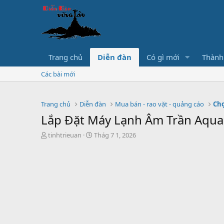
Trang chủ
Diễn đàn
Có gì mới
Thành
Các bài mới
Trang chủ
Diễn đàn
Mua bán - rao vặt - quảng cáo
Chợ
Lắp Đặt Máy Lạnh Âm Trần Aqua
T
S
tinhtrieuan
Thág 7 1, 2026
h
t
r
a
e
r
a
t
d
d
s
a
t
t
a
e
r