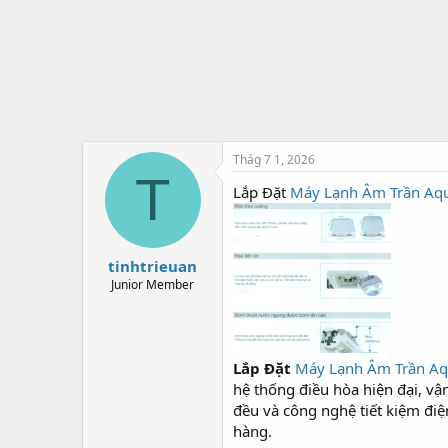
t
e
r
Thág 7 1, 2026
T
Lắp Đặt
Máy Lạnh Âm Trần Aq
tinhtrieuan
Junior Member
Lắp Đặt
Máy Lạnh Âm Trần A
hệ thống điều hòa hiện đại, vậ
đều và công nghệ tiết kiệm đi
hàng.