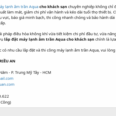
áy lạnh âm trần Aqua
cho khách sạn
chuyên nghiệp không chỉ đ
uất làm mát, giảm chi phí vận hành và kéo dài tuổi thọ thiết bị. 
u vực, báo giá minh bạch, thi công nhanh chóng và bảo hành dà
cấp.
 pháp điều hòa không khí vừa tiết kiệm chi phí đầu tư, vừa nân
 vụ
lắp đặt máy lạnh âm trần Aqua cho khách sạn
chính là lự
ó nhu cầu lắp đặt và thi công máy lạnh âm trần Aqua, vui lòng l
RIỀU AN
Năm - P. Trung Mỹ Tây - HCM
ail.com
uan.com
0.622
 Công)