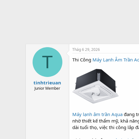
t
e
r
Thág 6 29, 2026
T
Thi Công
Máy Lạnh Âm Trần A
tinhtrieuan
Junior Member
Máy lạnh âm trần Aqua
đang tr
nhờ thiết kế thẩm mỹ, khả năng
dài tuổi thọ, việc thi công lắp