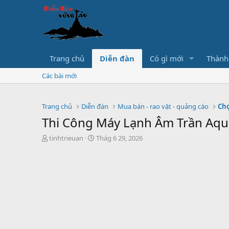
Trang chủ
Diễn đàn
Có gì mới
Thành
Các bài mới
Trang chủ
Diễn đàn
Mua bán - rao vặt - quảng cáo
Chợ
Thi Công Máy Lạnh Âm Trần Aqu
T
S
tinhtrieuan
Thág 6 29, 2026
h
t
r
a
e
r
a
t
d
d
s
a
t
t
a
e
r