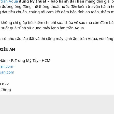
 trần Aqua
đúng kỹ thuật – bảo hành dài hạn
mang đến giải ph
 đi đường ống đồng, hệ thống thoát nước đến kiểm tra vận hành ho
 đạt tiêu chuẩn, chúng tôi cam kết đảm bảo tính an toàn, thẩm m
n không chỉ giúp tiết kiệm chi phí sửa chữa về sau mà còn đảm b
g suốt quá trình sử dụng máy lạnh âm trần Aqua.
ó nhu cầu lắp đặt và thi công máy lạnh âm trần Aqua, vui lòng l
RIỀU AN
Năm - P. Trung Mỹ Tây - HCM
ail.com
uan.com
0.622
 Công)