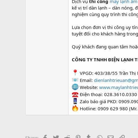
Dịch vụ
thi công
máy lạnh âm
kế vị trí dàn lạnh – dàn nóng,
nghiệm cùng quy trình thi công
Lựa chọn đơn vị thi công uy tí
tuyệt đối cho khách hàng tron
Quý khách đang quan tâm hoặc c
CÔNG TY TNHH ĐIỆN LẠNH T
VPGD: 403/38/55 Trần Thị 
Email:
dienlanhtrieuan@gm
Website:
www.maylanhtrie
Điện thoại: 028.3610.0330
Zalo báo giá PKD: 0909.09
Hotline: 0909 629 980 (Mr.
Facebook
Twitter
Reddit
Pinterest
Tumblr
WhatsApp
Email
Link
Share: