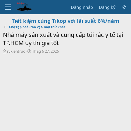
Đăng nhập
Đăng ký
Tiết kiệm cùng Tikop với lãi suất 6%/năm
Chợ tạp hoá, rao vặt, mọi thứ khác
Nhà máy sản xuất và cung cấp túi rác y tế tại
TP.HCM uy tín giá tốt
T
S
rvkientruc
Thág 6 27, 2026
h
t
r
a
e
r
a
t
d
d
s
a
t
t
a
e
r
t
e
r