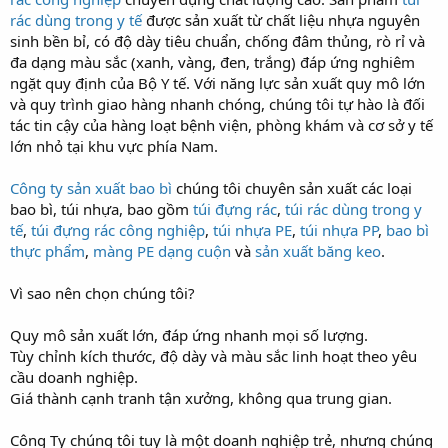
rác dùng trong y tế
được sản xuất từ chất liệu nhựa nguyên
sinh bền bỉ, có độ dày tiêu chuẩn, chống đâm thủng, rò rỉ và
đa dạng màu sắc (xanh, vàng, đen, trắng) đáp ứng nghiêm
ngặt quy định của Bộ Y tế. Với năng lực sản xuất quy mô lớn
và quy trình giao hàng nhanh chóng, chúng tôi tự hào là đối
tác tin cậy của hàng loạt bệnh viện, phòng khám và cơ sở y tế
lớn nhỏ tại khu vực phía Nam.
Công ty sản xuất bao bì
chúng tôi chuyên sản xuất các loại
bao bì, túi nhựa, bao gồm
túi đựng rác
,
túi rác dùng trong y
tế
,
túi đựng rác công nghiệp
,
túi nhựa PE
,
túi nhựa PP
,
bao bì
thực phẩm
,
màng PE dạng cuộn
và
sản xuất băng keo
.
Vì sao nên chọn chúng tôi?
Quy mô sản xuất lớn, đáp ứng nhanh mọi số lượng.
Tùy chỉnh kích thước, độ dày và màu sắc linh hoạt theo yêu
cầu doanh nghiệp.
Giá thành cạnh tranh tận xưởng, không qua trung gian.
Công Ty chúng tôi tuy là một doanh nghiệp trẻ, nhưng chúng