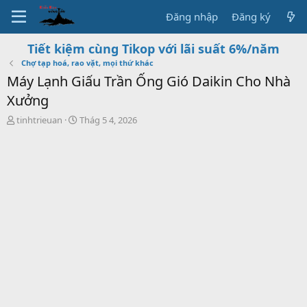
Đăng nhập
Đăng ký
Tiết kiệm cùng Tikop với lãi suất 6%/năm
Chợ tạp hoá, rao vặt, mọi thứ khác
Máy Lạnh Giấu Trần Ống Gió Daikin Cho Nhà
Xưởng
T
S
tinhtrieuan
Thág 5 4, 2026
h
t
r
a
e
r
a
t
d
d
s
a
t
t
a
e
r
t
e
r