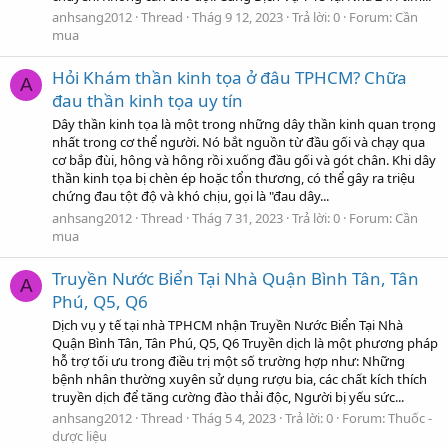
anhsang2012
Thread
Thág 9 12, 2023
Trả lời: 0
Forum:
Cần
mua
Hỏi Khám thần kinh tọa ở đâu TPHCM? Chữa
A
đau thần kinh tọa uy tín
Dây thần kinh tọa là một trong những dây thần kinh quan trọng
nhất trong cơ thể người. Nó bắt nguồn từ đầu gối và chạy qua
cơ bắp đùi, hông và hông rồi xuống đầu gối và gót chân. Khi dây
thần kinh tọa bị chèn ép hoặc tổn thương, có thể gây ra triệu
chứng đau tột độ và khó chịu, gọi là "đau dây...
anhsang2012
Thread
Thág 7 31, 2023
Trả lời: 0
Forum:
Cần
mua
Truyền Nước Biển Tại Nhà Quận Bình Tân, Tân
A
Phú, Q5, Q6
Dịch vụ y tế tại nhà TPHCM nhận Truyền Nước Biển Tại Nhà
Quận Bình Tân, Tân Phú, Q5, Q6 Truyền dịch là một phương pháp
hỗ trợ tối ưu trong điều trị một số trường hợp như: Những
bệnh nhân thường xuyên sử dụng rượu bia, các chất kích thích
truyền dịch để tăng cường đào thải độc, Người bị yếu sức...
anhsang2012
Thread
Thág 5 4, 2023
Trả lời: 0
Forum:
Thuốc -
dược liệu