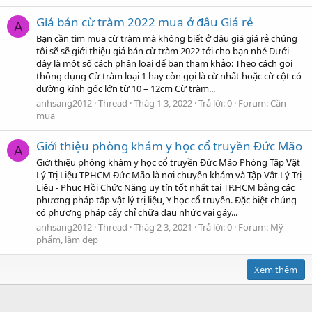
Giá bán cừ tràm 2022 mua ở đâu Giá rẻ
A
Bạn cần tìm mua cừ tràm mà không biết ở đâu giá giá rẻ chúng
tôi sẽ sẽ giới thiệu giá bán cừ tràm 2022 tới cho bạn nhé Dưới
đây là một số cách phân loại để bạn tham khảo: Theo cách gọi
thông dụng Cừ tràm loại 1 hay còn gọi là cừ nhất hoặc cừ cột có
đường kính gốc lớn từ 10 – 12cm Cừ tràm...
anhsang2012
Thread
Thág 1 3, 2022
Trả lời: 0
Forum:
Cần
mua
Giới thiệu phòng khám y học cổ truyền Đức Mão
A
Giới thiệu phòng khám y học cổ truyền Đức Mão Phòng Tập Vật
Lý Trị Liệu TPHCM Đức Mão là nơi chuyên khám và Tập Vật Lý Trị
Liệu - Phục Hồi Chức Năng uy tín tốt nhất tại TP.HCM bằng các
phương pháp tập vật lý trị liệu, Y học cổ truyền. Đặc biệt chúng
có phương pháp cấy chỉ chữa đau nhức vai gáy...
anhsang2012
Thread
Thág 2 3, 2021
Trả lời: 0
Forum:
Mỹ
phẩm, làm đẹp
Xem thêm