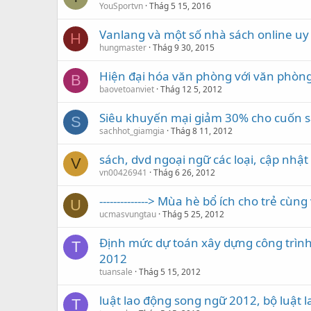
YouSportvn
Thág 5 15, 2016
Vanlang và một số nhà sách online uy
H
hungmaster
Thág 9 30, 2015
Hiện đại hóa văn phòng với văn phòn
B
baovetoanviet
Thág 12 5, 2012
Siêu khuyến mại giảm 30% cho cuốn s
S
sachhot_giamgia
Thág 8 11, 2012
sách, dvd ngoại ngữ các loại, cập nhật liê
V
vn00426941
Thág 6 26, 2012
--------------> Mùa hè bổ ích cho trẻ cù
U
ucmasvungtau
Thág 5 25, 2012
Định mức dự toán xây dựng công trình
T
2012
tuansale
Thág 5 15, 2012
luật lao động song ngữ 2012, bộ luật 
T