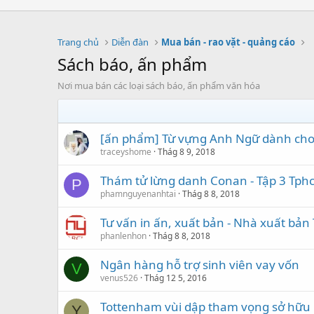
Trang chủ
Diễn đàn
Mua bán - rao vặt - quảng cáo
Sách báo, ấn phẩm
Nơi mua bán các loại sách báo, ấn phẩm văn hóa
[ấn phẩm] Từ vựng Anh Ngữ dành cho 
traceyshome
Thág 8 9, 2018
Thám tử lừng danh Conan - Tập 3 Tph
P
phamnguyenanhtai
Thág 8 8, 2018
Tư vấn in ấn, xuất bản - Nhà xuất bả
phanlenhon
Thág 8 8, 2018
Ngân hàng hỗ trợ sinh viên vay vốn
V
venus526
Thág 12 5, 2016
Tottenham vùi dập tham vọng sở hữu
Y