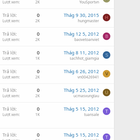
Lượt xem
2K
YouSportvn
Trả lời
0
Thág 9 30, 2015
H
Lượt xem
2K
hungmaster
Trả lời
0
Thág 12 5, 2012
B
Lượt xem
2K
baovetoanviet
Trả lời
0
Thág 8 11, 2012
S
Lượt xem
1K
sachhot_giamgia
Trả lời
0
Thág 6 26, 2012
V
Lượt xem
2K
vn00426941
Trả lời
0
Thág 5 25, 2012
U
Lượt xem
2K
ucmasvungtau
Trả lời
0
Thág 5 15, 2012
T
Lượt xem
1K
tuansale
Trả lời
0
Thág 5 15, 2012
T